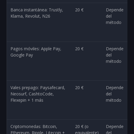
Banca instantánea: Trustly,
20 €
Depende
Klarna, Revolut, N26
del
método
Pagos móviles: Apple Pay,
20 €
Depende
Google Pay
del
método
Vales prepago: Paysafecard,
20 €
Depende
Neosurf, CashtoCode,
del
Flexepin + 1 más
método
Criptomonedas: Bitcoin,
20 € (o
Depende
Ethereum, Ripple, Litecoin +
equivalente)
del