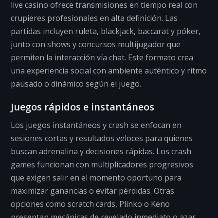
live casino ofrece transmisiones en tiempo real con
crupieres profesionales en alta definición. Las
partidas incluyen ruleta, blackjack, baccarat y póker,
junto con shows y concursos multijugador que
permiten la interacción vía chat. Este formato crea
una experiencia social con ambiente auténtico y ritmo
pausado o dinámico según el juego.
Juegos rápidos e instantáneos
Los juegos instantáneos y crash se enfocan en
sesiones cortas y resultados veloces para quienes
buscan adrenalina y decisiones rápidas. Los crash
games funcionan con multiplicadores progresivos
que exigen salir en el momento oportuno para
maximizar ganancias o evitar pérdidas. Otras
opciones como scratch cards, Plinko o Keno
presentan mecánicas de revelado inmediato o azar