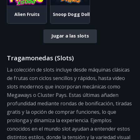
Alien Fruits
Snoop Dogg Dollars
Jugar a las slots
Tragamonedas (Slots)
La colección de slots incluye desde máquinas clásicas
de frutas con ciclos sencillos y rápidos, hasta video
slots modernos que incorporan mecánicas como
Megaways o Cluster Pays. Estas últimas añaden
profundidad mediante rondas de bonificación, tiradas
gratis y la opción de comprar funciones, lo que
prolonga y dinamiza la experiencia. Ejemplos
conocidos en el mundo slot ayudan a entender estos
distintos estilos, donde la tensión y la variedad visual