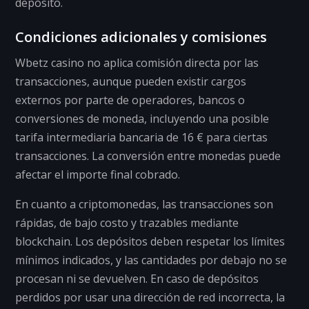
depósito.
Condiciones adicionales y comisiones
Wbetz casino no aplica comisión directa por las
transacciones, aunque pueden existir cargos
externos por parte de operadores, bancos o
conversiones de moneda, incluyendo una posible
tarifa intermediaria bancaria de 16 € para ciertas
transacciones. La conversión entre monedas puede
afectar el importe final cobrado.
En cuanto a criptomonedas, las transacciones son
rápidas, de bajo costo y trazables mediante
blockchain. Los depósitos deben respetar los límites
mínimos indicados, y las cantidades por debajo no se
procesan ni se devuelven. En caso de depósitos
perdidos por usar una dirección de red incorrecta, la