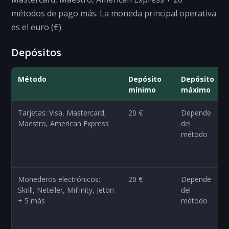
métodos de pago más. La moneda principal operativa
es el euro (€).
Depósitos
Método
Depósito
Depósito
mínimo
máximo
Tarjetas: Visa, Mastercard,
20 €
Depende
Maestro, American Express
del
método
Monederos electrónicos:
20 €
Depende
Skrill, Neteller, MiFinity, Jeton
del
+ 5 más
método