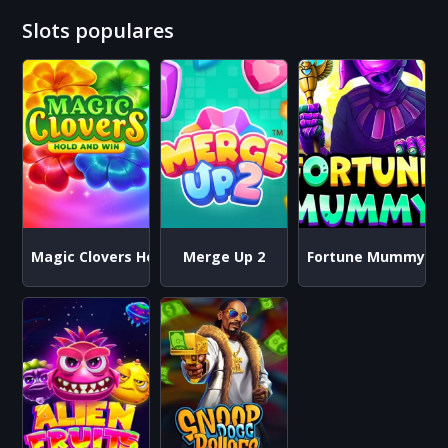
Slots populares
Magic Clovers Hold and Win
Merge Up 2
Fortune Mummy