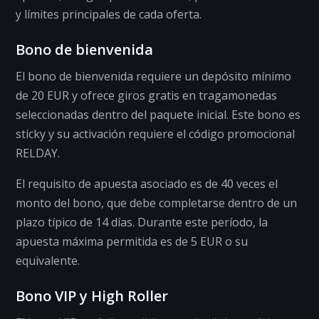
y límites principales de cada oferta.
Bono de bienvenida
El bono de bienvenida requiere un depósito mínimo
de 20 EUR y ofrece giros gratis en tragamonedas
seleccionadas dentro del paquete inicial. Este bono es
sticky y su activación requiere el código promocional
RELDAY.
El requisito de apuesta asociado es de 40 veces el
monto del bono, que debe completarse dentro de un
plazo típico de 14 días. Durante este período, la
apuesta máxima permitida es de 5 EUR o su
equivalente.
Bono VIP y High Roller