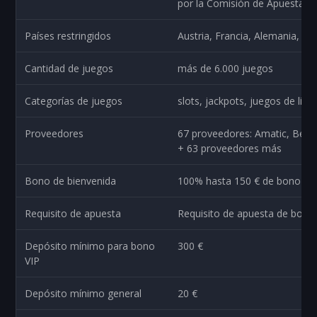
por la Comisión de Apuestas 
Países restringidos
Austria, Francia, Alemania, P
Cantidad de juegos
más de 6.000 juegos
Categorías de juegos
slots, jackpots, juegos de liv
Proveedores
67 proveedores: Amatic, BetS
+ 63 proveedores más
Bono de bienvenida
100% hasta 150 € de bono
Requisito de apuesta
Requisito de apuesta de bonif
Depósito mínimo para bono
300 €
VIP
Depósito mínimo general
20 €