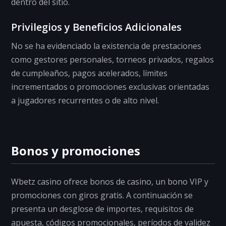
dentro del sitio.
Privilegios y Beneficios Adicionales
No se ha evidenciado la existencia de prestaciones
como gestores personales, torneos privados, regalos
de cumpleaños, pagos acelerados, límites
incrementados o promociones exclusivas orientadas
a jugadores recurrentes o de alto nivel.
Bonos y promociones
Wbetz casino ofrece bonos de casino, un bono VIP y
promociones con giros gratis. A continuación se
presenta un desglose de importes, requisitos de
apuesta, códigos promocionales, períodos de validez