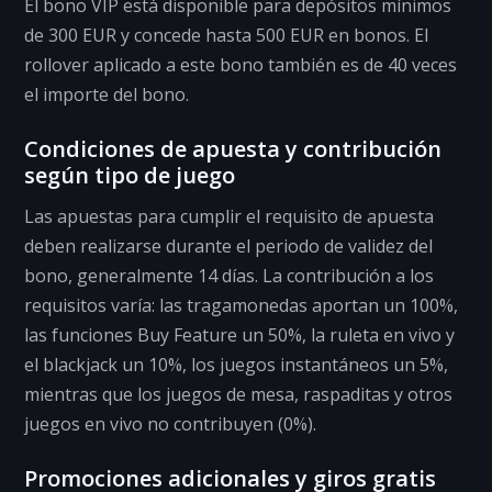
El bono VIP está disponible para depósitos mínimos
de 300 EUR y concede hasta 500 EUR en bonos. El
rollover aplicado a este bono también es de 40 veces
el importe del bono.
Condiciones de apuesta y contribución
según tipo de juego
Las apuestas para cumplir el requisito de apuesta
deben realizarse durante el periodo de validez del
bono, generalmente 14 días. La contribución a los
requisitos varía: las tragamonedas aportan un 100%,
las funciones Buy Feature un 50%, la ruleta en vivo y
el blackjack un 10%, los juegos instantáneos un 5%,
mientras que los juegos de mesa, raspaditas y otros
juegos en vivo no contribuyen (0%).
Promociones adicionales y giros gratis