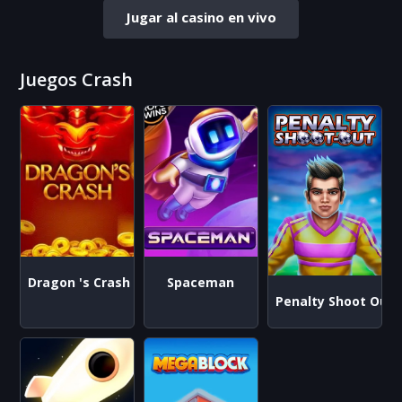
Jugar al casino en vivo
Juegos Crash
Dragon 's Crash
Spaceman
Penalty Shoot Out